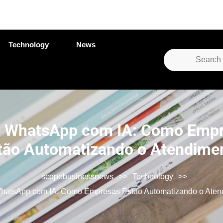
Technology
News
Search
for:
WhatsApp com IA: Como Emp
tão Automatizando o Atendime
scopebusinessnews
>>
Technology
>>
atsApp com IA: Como Empresas Estão Automatizando o Aten