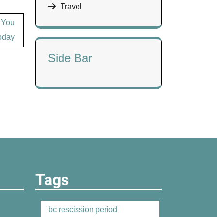
Travel
g You
oday
Side Bar
Tags
bc rescission period