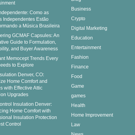
ainment
Business
ndependente: Como as
Crypto
 Independentes Estão
ormando a Música Brasileira
Digital Marketing
vering GCMAF Capsules: An
Education
ative Guide to Formulation,
Entertainment
bility, and Buyer Awareness
Fashion
ant Memocept Trends Every
eeds to Explore
Finance
nsulation Denver, CO:
Food
ize Home Comfort and
Game
 with Effective Attic
tion Upgrades
games
ontrol Insulation Denver:
Health
ing Home Comfort with
Home Improvement
ional Insulation Protection
st Control
Law
News