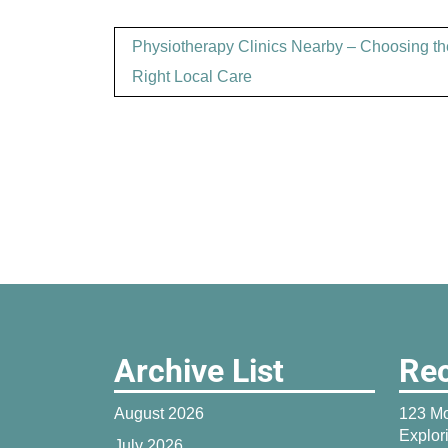
Post
Physiotherapy Clinics Nearby – Choosing th
navigation
Right Local Care
Archive List
Rec
August 2026
123 Mo
Explor
July 2026