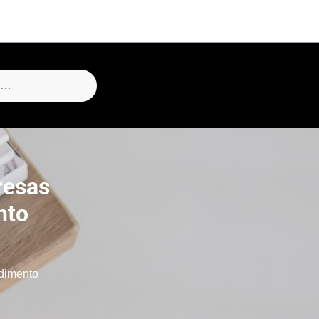
resas
nto
dimento