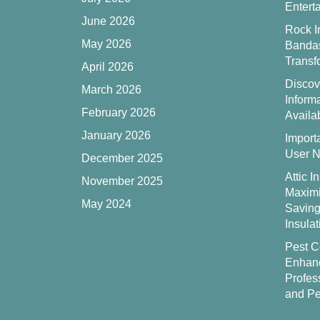
Entert
June 2026
Rock I
May 2026
Bandas
Transf
April 2026
Disco
March 2026
Inform
February 2026
Availa
January 2026
Import
User N
December 2025
Attic I
November 2025
Maxim
May 2024
Savings
Insula
Pest C
Enhanc
Profess
and Pe